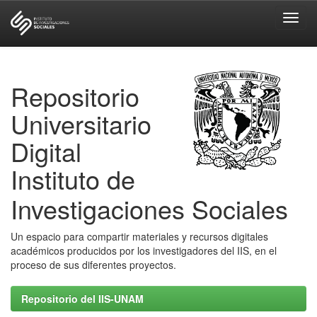
Skip
navigation
Repositorio
Universitario
Digital
Instituto de
Investigaciones Sociales
Un espacio para compartir materiales y recursos digitales
académicos producidos por los investigadores del IIS, en el
proceso de sus diferentes proyectos.
Repositorio del IIS-UNAM