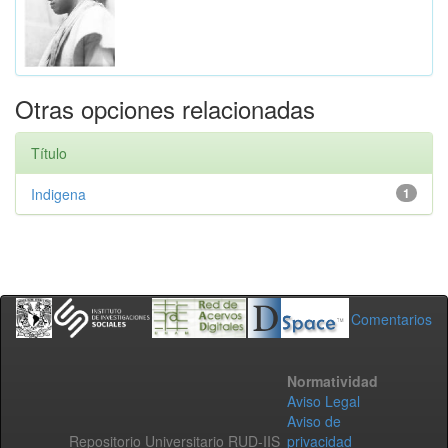
Otras opciones relacionadas
Título
Indigena
1
Comentarios
Normatividad
Aviso Legal
Aviso de
Repositorio Universitario RUD-IIS
privacidad