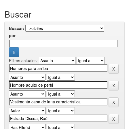
Buscar
Buscar:
por
Filtros actuales: