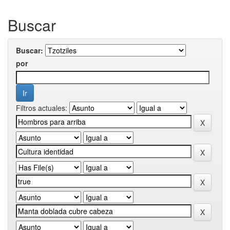
Buscar
Buscar:
por
Filtros actuales: