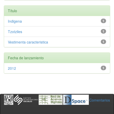
Título
Indigena
1
Tzotziles
1
Vestimenta caracteristica
1
Fecha de lanzamiento
2012
1
Comentarios