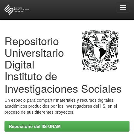
Skip
navigation
Repositorio
Universitario
Digital
Instituto de
Investigaciones Sociales
Un espacio para compartir materiales y recursos digitales
académicos producidos por los investigadores del IIS, en el
proceso de sus diferentes proyectos.
Repositorio del IIS-UNAM