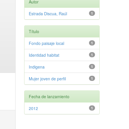
Autor
Estrada Discua, Raúl
1
Título
Fondo paisaje local
1
Identidad habitat
1
Indigena
1
Mujer joven de perfil
1
Fecha de lanzamiento
2012
1