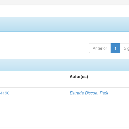
Anterior
1
Si
Autor(es)
, 4196
Estrada Discua, Raúl