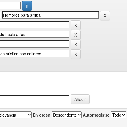
En orden
Autor/registro