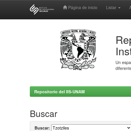
Página de inicio
Listar
Skip
navigation
Rep
Ins
Un espac
diferent
Repositorio del IIS-UNAM
Buscar
Buscar: