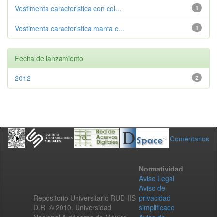
Vestimenta caracteristica con col...
1
Vestimenta caracteristica manta c...
1
Fecha de lanzamiento
2012
2
Comentarios
Normatividad
Aviso Legal
Aviso de
Repositorio Universitario RUD-IIS
privacidad
D.R. © 2010. Universidad
simplificado