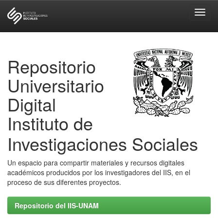
Skip
navigation
Repositorio
Universitario
Digital
Instituto de
Investigaciones Sociales
Un espacio para compartir materiales y recursos digitales
académicos producidos por los investigadores del IIS, en el
proceso de sus diferentes proyectos.
Repositorio del IIS-UNAM