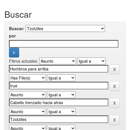
Buscar
Buscar:
por
Filtros actuales: