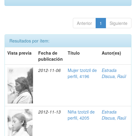
Anterior
1
Siguiente
Resultados por ítem:
Vista previa
Fecha de
Título
Autor(es)
publicación
2012-11-06
Mujer tzotzil de
Estrada
perfil, 4196
Discua, Raúl
2012-11-13
Niña tzotzil de
Estrada
perfil, 4205
Discua, Raúl