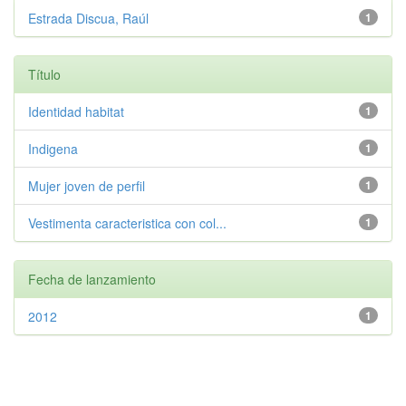
Estrada Discua, Raúl
1
Título
Identidad habitat
1
Indigena
1
Mujer joven de perfil
1
Vestimenta caracteristica con col...
1
Fecha de lanzamiento
2012
1