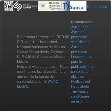
Comentarios
Normatividad
Aviso Legal
Aviso de
Repositorio Universitario RUD-IIS
privacidad
D.R. © 2010. Universidad
simplificado
Nacional Autónoma de México.
Aviso de
Ciudad Universitaria, Coyoacán,
privacidad
C. P. 04510, Ciudad de México,
Lineamientos
México.
para la
Este sitio web puede ser utilizado
publicación de
con fines no lucrativos siempre
contenidos
que se cite la fuente de
digitales
conformidad con el
AVISO
Políticas del
LEGAL
.
Repositorio
Términos y
condiciones
de uso