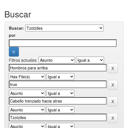
Buscar
Buscar:
por
Filtros actuales: