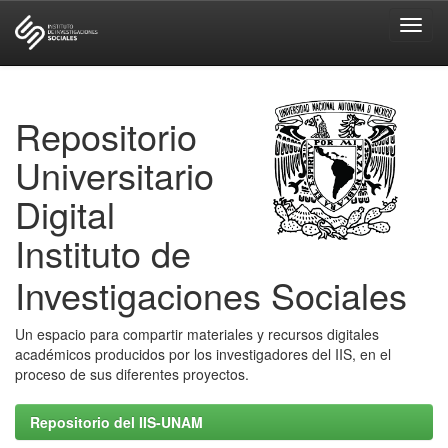
Skip
navigation
Repositorio
Universitario
Digital
Instituto de
Investigaciones Sociales
Un espacio para compartir materiales y recursos digitales
académicos producidos por los investigadores del IIS, en el
proceso de sus diferentes proyectos.
Repositorio del IIS-UNAM