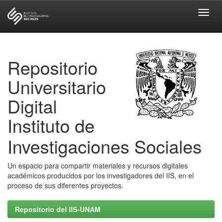
Skip
navigation
Repositorio
Universitario
Digital
Instituto de
Investigaciones Sociales
Un espacio para compartir materiales y recursos digitales
académicos producidos por los investigadores del IIS, en el
proceso de sus diferentes proyectos.
Repositorio del IIS-UNAM