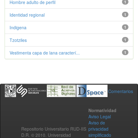
Hombre adulto de perfil
1
Identidad regional
1
Indigena
1
Tzotziles
1
Vestimenta capa de lana caracterí...
1
Comentarios
Normatividad
Aviso Legal
Aviso de
Repositorio Universitario RUD-IIS
privacidad
D.R. © 2010. Universidad
simplificado