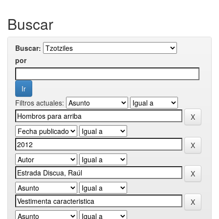
Buscar
Buscar:
por
Filtros actuales: