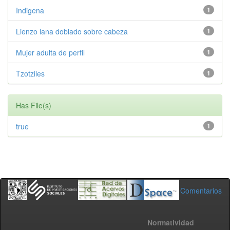
Indigena
1
Lienzo lana doblado sobre cabeza
1
Mujer adulta de perfil
1
Tzotziles
1
Has File(s)
true
1
Comentarios
Normatividad