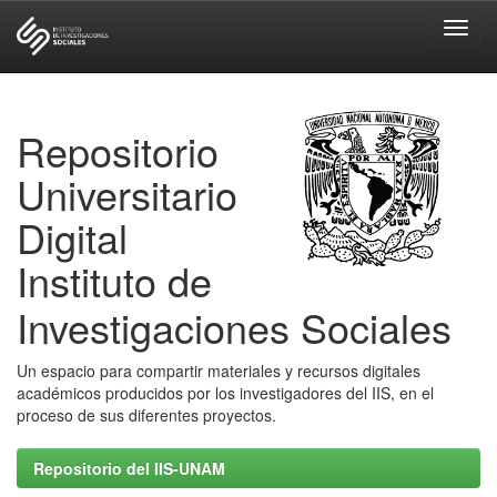
Skip
navigation
Repositorio
Universitario
Digital
Instituto de
Investigaciones Sociales
Un espacio para compartir materiales y recursos digitales
académicos producidos por los investigadores del IIS, en el
proceso de sus diferentes proyectos.
Repositorio del IIS-UNAM