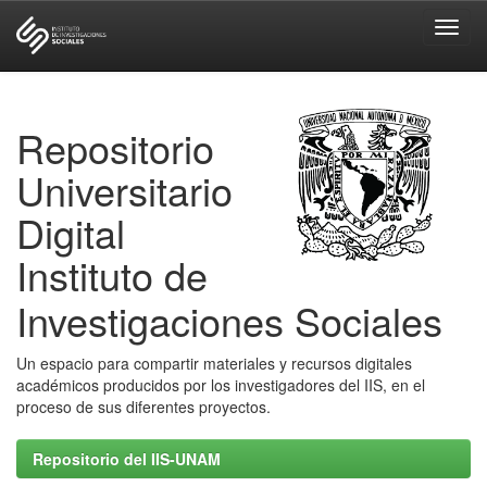
Skip
navigation
Repositorio
Universitario
Digital
Instituto de
Investigaciones Sociales
Un espacio para compartir materiales y recursos digitales
académicos producidos por los investigadores del IIS, en el
proceso de sus diferentes proyectos.
Repositorio del IIS-UNAM