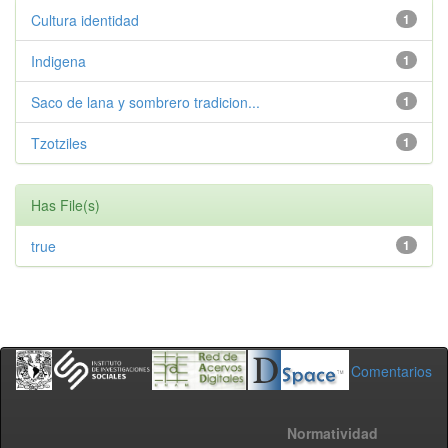
Cultura identidad
1
Indigena
1
Saco de lana y sombrero tradicion...
1
Tzotziles
1
Has File(s)
true
1
Comentarios
Normatividad