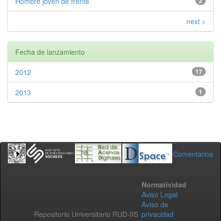
Hombre joven de frente
2
next >
Fecha de lanzamiento
2012
17
2013
1
Comentarios
Normatividad
Aviso Legal
Aviso de
Repositorio Universitario RUD-IIS
privacidad