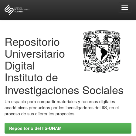
Skip
navigation
Repositorio
Universitario
Digital
Instituto de
Investigaciones Sociales
Un espacio para compartir materiales y recursos digitales
académicos producidos por los investigadores del IIS, en el
proceso de sus diferentes proyectos.
Repositorio del IIS-UNAM