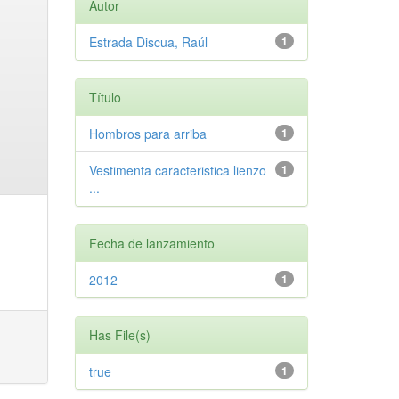
Autor
Estrada Discua, Raúl
1
Título
Hombros para arriba
1
Vestimenta caracteristica lienzo
1
...
Fecha de lanzamiento
2012
1
Has File(s)
true
1