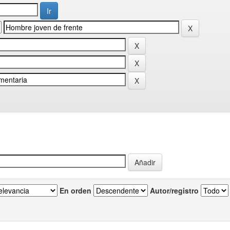
En orden
Autor/registro