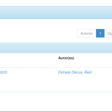
Anterior
1
Si
Autor(es)
 4203
Estrada Discua, Raúl