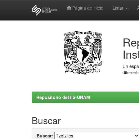
Página de inicio
Listar
Skip
navigation
Rep
Ins
Un espac
diferent
Repositorio del IIS-UNAM
Buscar
Buscar: