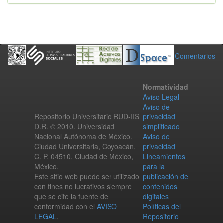
Comentarios
Normatividad
Aviso Legal
Aviso de
Repositorio Universitario RUD-IIS
privacidad
D.R. © 2010. Universidad
simplificado
Nacional Autónoma de México.
Aviso de
Ciudad Universitaria, Coyoacán,
privacidad
C. P. 04510, Ciudad de México,
Lineamientos
México.
para la
Este sitio web puede ser utilizado
publicación de
con fines no lucrativos siempre
contenidos
que se cite la fuente de
digitales
conformidad con el
AVISO
Políticas del
LEGAL
.
Repositorio