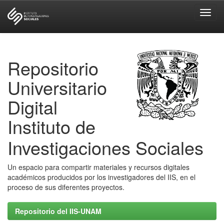
Skip
navigation
Repositorio
Universitario
Digital
Instituto de
Investigaciones Sociales
Un espacio para compartir materiales y recursos digitales
académicos producidos por los investigadores del IIS, en el
proceso de sus diferentes proyectos.
Repositorio del IIS-UNAM