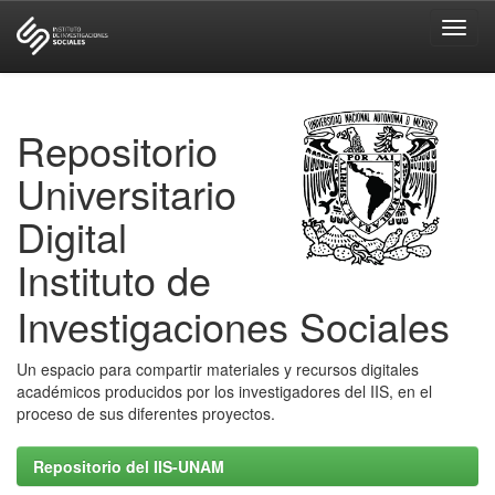
Skip
navigation
Repositorio
Universitario
Digital
Instituto de
Investigaciones Sociales
Un espacio para compartir materiales y recursos digitales
académicos producidos por los investigadores del IIS, en el
proceso de sus diferentes proyectos.
Repositorio del IIS-UNAM