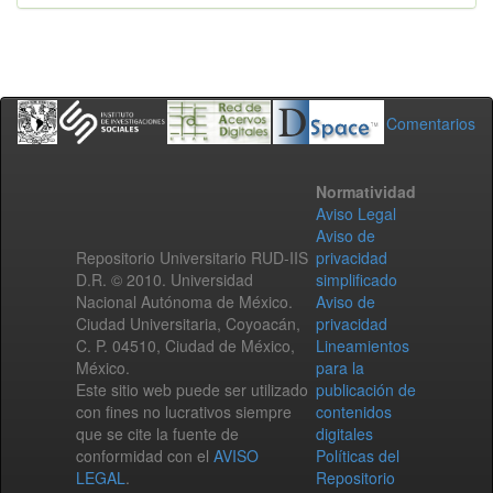
Comentarios
Normatividad
Aviso Legal
Aviso de
Repositorio Universitario RUD-IIS
privacidad
D.R. © 2010. Universidad
simplificado
Nacional Autónoma de México.
Aviso de
Ciudad Universitaria, Coyoacán,
privacidad
C. P. 04510, Ciudad de México,
Lineamientos
México.
para la
Este sitio web puede ser utilizado
publicación de
con fines no lucrativos siempre
contenidos
que se cite la fuente de
digitales
conformidad con el
AVISO
Políticas del
LEGAL
.
Repositorio