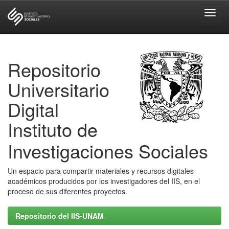
Skip
navigation
Repositorio
Universitario
Digital
Instituto de
Investigaciones Sociales
Un espacio para compartir materiales y recursos digitales
académicos producidos por los investigadores del IIS, en el
proceso de sus diferentes proyectos.
Repositorio del IIS-UNAM