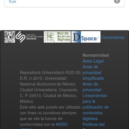
true
1
Comentarios
Normatividad
Aviso Legal
Aviso de
Repositorio Universitario RUD-IIS
privacidad
D.R. © 2010. Universidad
simplificado
Nacional Autónoma de México.
Aviso de
Ciudad Universitaria, Coyoacán,
privacidad
C. P. 04510, Ciudad de México,
Lineamientos
México.
para la
Este sitio web puede ser utilizado
publicación de
con fines no lucrativos siempre
contenidos
que se cite la fuente de
digitales
conformidad con el
AVISO
Políticas del