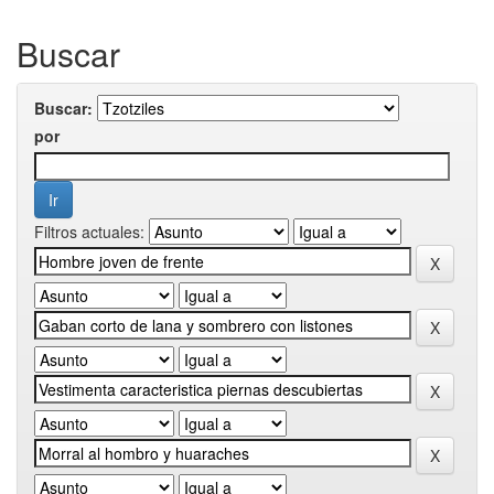
Buscar
Buscar:
por
Filtros actuales: