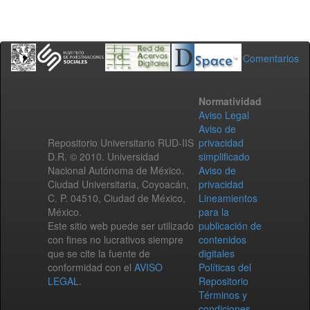
Comentarios
Normatividad
Aviso Legal
Aviso de
Repositorio Universitario RUD-IIS
privacidad
D.R. © 2010. Universidad
simplificado
Nacional Autónoma de México.
Aviso de
Ciudad Universitaria, Coyoacán,
privacidad
C. P. 04510, Ciudad de México,
Lineamientos
México.
para la
Este sitio web puede ser utilizado
publicación de
con fines no lucrativos siempre
contenidos
que se cite la fuente de
digitales
conformidad con el
AVISO
Políticas del
LEGAL
.
Repositorio
Términos y
condiciones