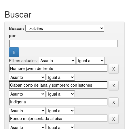
Buscar
Buscar:
por
Filtros actuales: