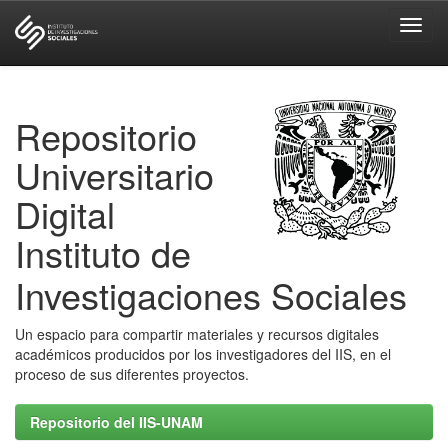
Skip
navigation
Repositorio
Universitario
Digital
Instituto de
Investigaciones Sociales
Un espacio para compartir materiales y recursos digitales
académicos producidos por los investigadores del IIS, en el
proceso de sus diferentes proyectos.
Repositorio del IIS-UNAM