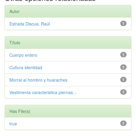
Autor
Estrada Discua, Raúl
1
Título
Cuerpo entero
1
Cultura identidad
1
Morral al hombro y huaraches
1
Vestimenta caracteristica piernas...
1
Has File(s)
true
1