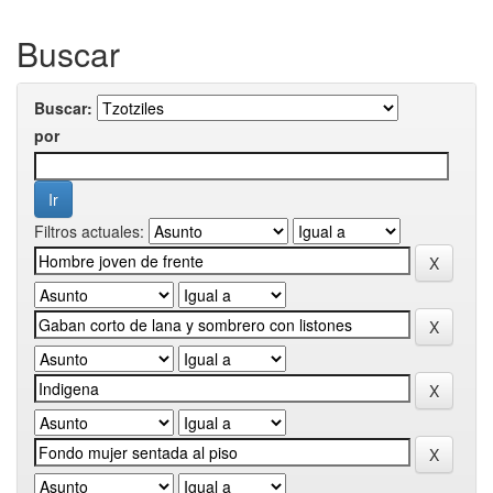
Buscar
Buscar:
por
Filtros actuales: