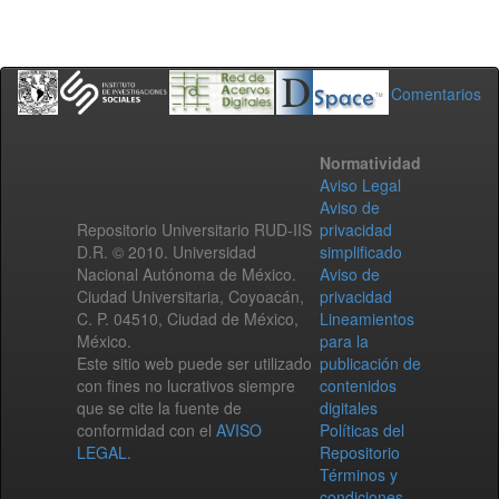
Comentarios
Normatividad
Aviso Legal
Aviso de
Repositorio Universitario RUD-IIS
privacidad
D.R. © 2010. Universidad
simplificado
Nacional Autónoma de México.
Aviso de
Ciudad Universitaria, Coyoacán,
privacidad
C. P. 04510, Ciudad de México,
Lineamientos
México.
para la
Este sitio web puede ser utilizado
publicación de
con fines no lucrativos siempre
contenidos
que se cite la fuente de
digitales
conformidad con el
AVISO
Políticas del
LEGAL
.
Repositorio
Términos y
condiciones