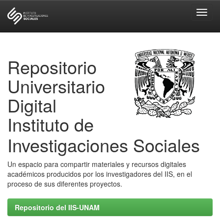
Skip
navigation
Repositorio
Universitario
Digital
Instituto de
Investigaciones Sociales
Un espacio para compartir materiales y recursos digitales
académicos producidos por los investigadores del IIS, en el
proceso de sus diferentes proyectos.
Repositorio del IIS-UNAM