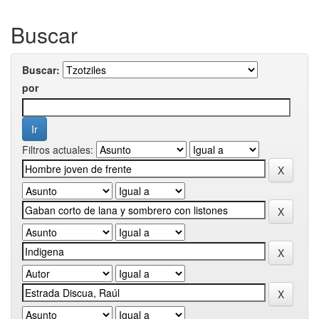
Buscar
Buscar:
por
Filtros actuales: