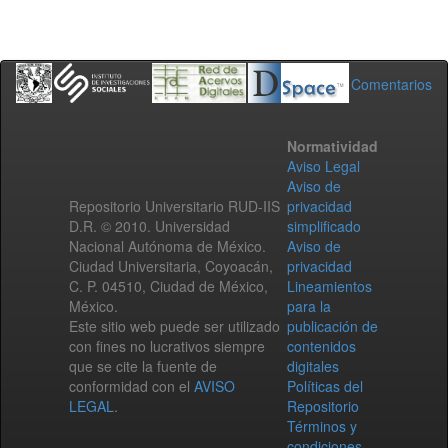
Comentarios
Normatividad
Aviso Legal
Aviso de
Repositorio Universitario RUD-IIS
privacidad
D.R. © 2010. Universidad
simplificado
Nacional Autónoma de México.
Aviso de
Ciudad Universitaria, Coyoacán,
privacidad
C. P. 04510, Ciudad de México,
Lineamientos
México.
para la
Este sitio web puede ser utilizado
publicación de
con fines no lucrativos siempre
contenidos
que se cite la fuente de
digitales
conformidad con el
AVISO
Políticas del
LEGAL
.
Repositorio
Términos y
condiciones