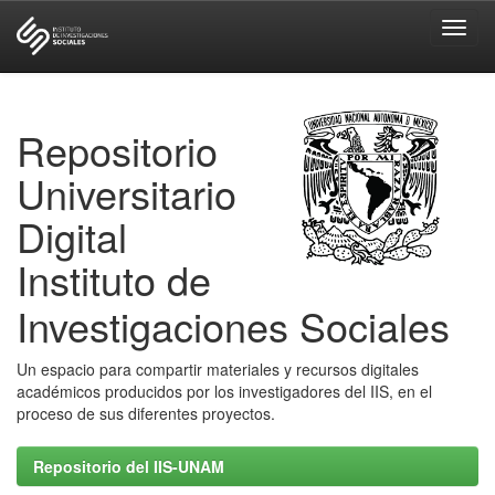
Skip
navigation
Repositorio
Universitario
Digital
Instituto de
Investigaciones Sociales
Un espacio para compartir materiales y recursos digitales
académicos producidos por los investigadores del IIS, en el
proceso de sus diferentes proyectos.
Repositorio del IIS-UNAM