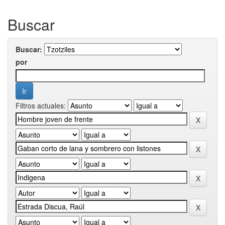
Buscar
Buscar:
por
Filtros actuales: