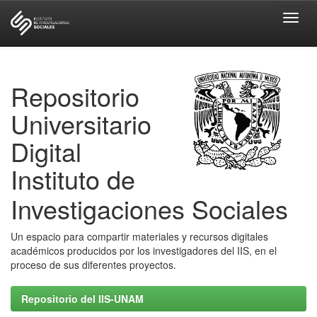
Skip
navigation
Repositorio
Universitario
Digital
Instituto de
Investigaciones Sociales
Un espacio para compartir materiales y recursos digitales
académicos producidos por los investigadores del IIS, en el
proceso de sus diferentes proyectos.
Repositorio del IIS-UNAM