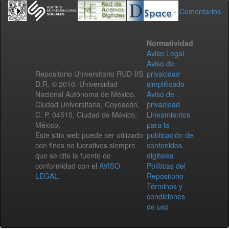
Comentarios
Normatividad
Aviso Legal
Aviso de
Repositorio Universitario RUD-IIS
privacidad
D.R. © 2010. Universidad
simplificado
Nacional Autónoma de México.
Aviso de
Ciudad Universitaria, Coyoacán,
privacidad
C. P. 04510, Ciudad de México,
Lineamientos
México.
para la
Este sitio web puede ser utilizado
publicación de
con fines no lucrativos siempre
contenidos
que se cite la fuente de
digitales
conformidad con el
AVISO
Políticas del
LEGAL
.
Repositorio
Términos y
condiciones
de uso