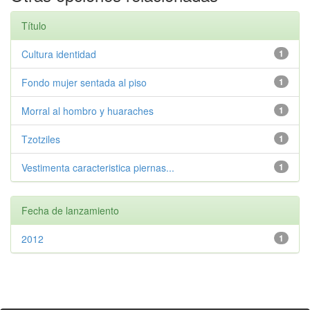
Título
Cultura identidad
1
Fondo mujer sentada al piso
1
Morral al hombro y huaraches
1
Tzotziles
1
Vestimenta caracteristica piernas...
1
Fecha de lanzamiento
2012
1