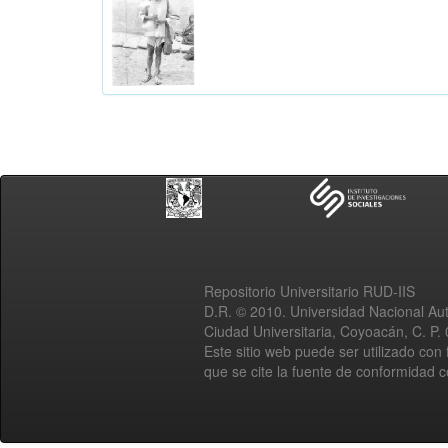
Repositorio Universitario RUD-IIS
D.R. © 2010. Universidad Nacional A
Ciudad Universitaria, Coyoacán, C. P.
Este sitio web puede ser utilizado con 
que se cite la fuente de conformidad 