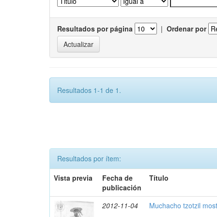
Resultados por página
|
Ordenar por
Resultados 1-1 de 1.
Resultados por ítem:
Vista previa
Fecha de
Título
publicación
2012-11-04
Muchacho tzotzil mos