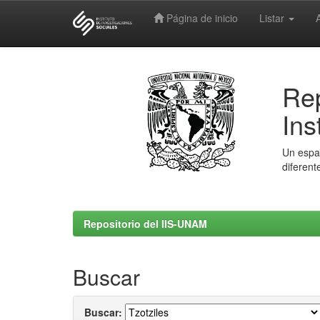
Página de inicio
Listar
Skip
navigation
Rep
Ins
Un espac
diferent
Repositorio del IIS-UNAM
Buscar
Buscar: