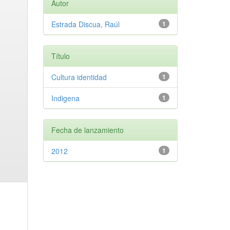
Autor
Estrada Discua, Raúl
1
Título
Cultura identidad
1
Indigena
1
Fecha de lanzamiento
2012
1