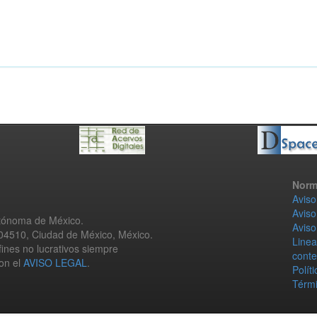
Norm
Aviso
Aviso
utónoma de México.
Aviso
 04510, Ciudad de México, México.
Linea
fines no lucrativos siempre
conte
con el
AVISO LEGAL
.
Polít
Térmi