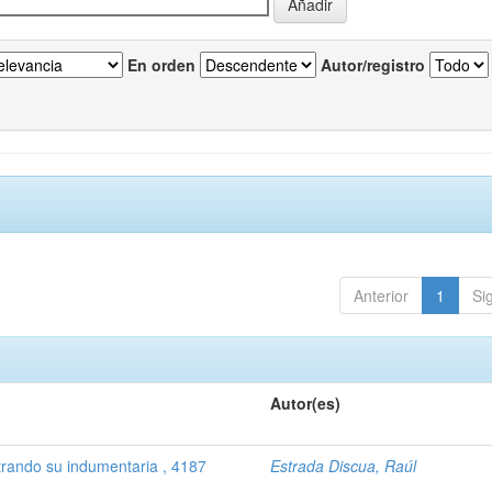
En orden
Autor/registro
Anterior
1
Si
Autor(es)
trando su indumentaria , 4187
Estrada Discua, Raúl