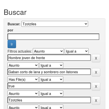
Buscar
Buscar:
por
Filtros actuales: