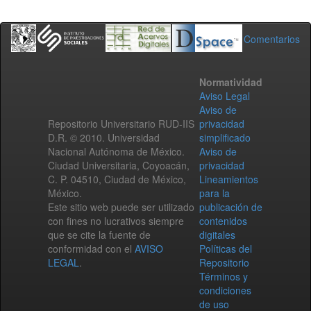
Comentarios
Normatividad
Aviso Legal
Aviso de
Repositorio Universitario RUD-IIS
privacidad
D.R. © 2010. Universidad
simplificado
Nacional Autónoma de México.
Aviso de
Ciudad Universitaria, Coyoacán,
privacidad
C. P. 04510, Ciudad de México,
Lineamientos
México.
para la
Este sitio web puede ser utilizado
publicación de
con fines no lucrativos siempre
contenidos
que se cite la fuente de
digitales
conformidad con el
AVISO
Políticas del
LEGAL
.
Repositorio
Términos y
condiciones
de uso