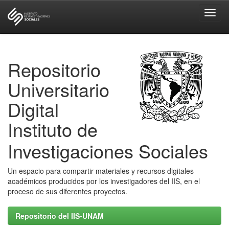
Skip
navigation
Repositorio
Universitario
Digital
Instituto de
Investigaciones Sociales
Un espacio para compartir materiales y recursos digitales
académicos producidos por los investigadores del IIS, en el
proceso de sus diferentes proyectos.
Repositorio del IIS-UNAM