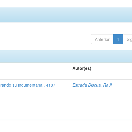
Anterior
1
Si
Autor(es)
trando su indumentaria , 4187
Estrada Discua, Raúl