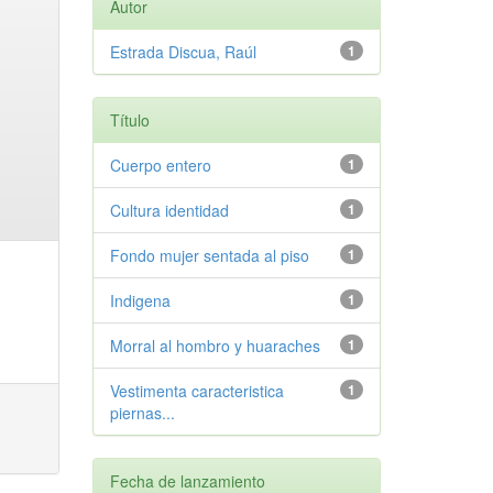
Autor
Estrada Discua, Raúl
1
Título
Cuerpo entero
1
Cultura identidad
1
Fondo mujer sentada al piso
1
Indigena
1
Morral al hombro y huaraches
1
Vestimenta caracteristica
1
piernas...
Fecha de lanzamiento