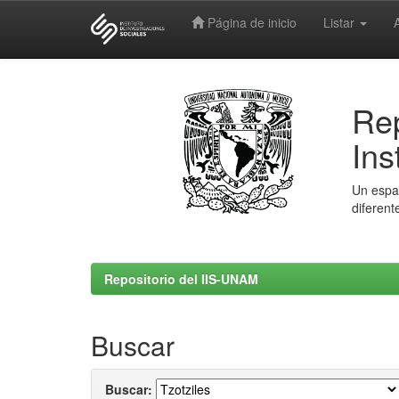
Página de inicio
Listar
Skip
navigation
Rep
Ins
Un espac
diferent
Repositorio del IIS-UNAM
Buscar
Buscar: