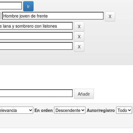
En orden
Autor/registro