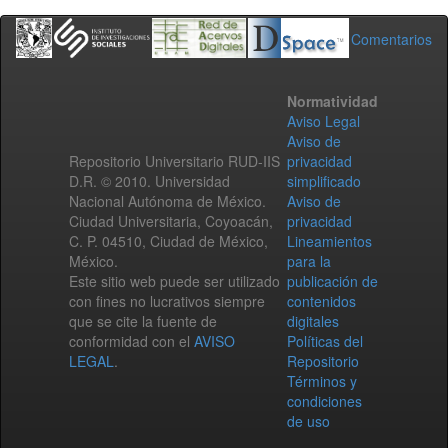
Comentarios
Normatividad
Aviso Legal
Aviso de
Repositorio Universitario RUD-IIS
privacidad
D.R. © 2010. Universidad
simplificado
Nacional Autónoma de México.
Aviso de
Ciudad Universitaria, Coyoacán,
privacidad
C. P. 04510, Ciudad de México,
Lineamientos
México.
para la
Este sitio web puede ser utilizado
publicación de
con fines no lucrativos siempre
contenidos
que se cite la fuente de
digitales
conformidad con el
AVISO
Políticas del
LEGAL
.
Repositorio
Términos y
condiciones
de uso