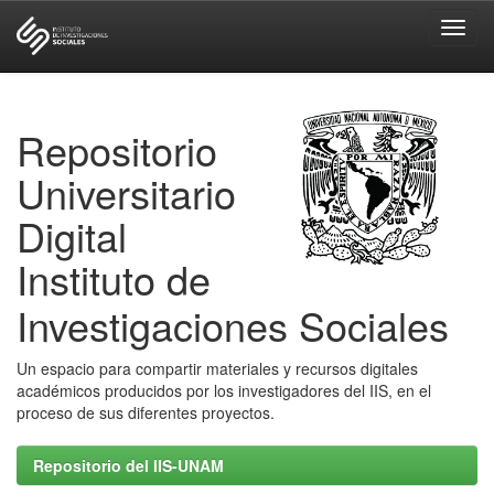
Skip
navigation
Repositorio
Universitario
Digital
Instituto de
Investigaciones Sociales
Un espacio para compartir materiales y recursos digitales
académicos producidos por los investigadores del IIS, en el
proceso de sus diferentes proyectos.
Repositorio del IIS-UNAM