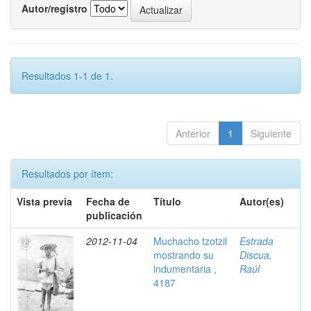
Autor/registro
Resultados 1-1 de 1.
Anterior
1
Siguiente
Resultados por ítem:
Vista previa
Fecha de
Título
Autor(es)
publicación
2012-11-04
Muchacho tzotzil
Estrada
mostrando su
Discua,
indumentaria ,
Raúl
4187