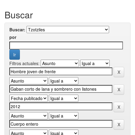
Buscar
Buscar:
por
Filtros actuales: