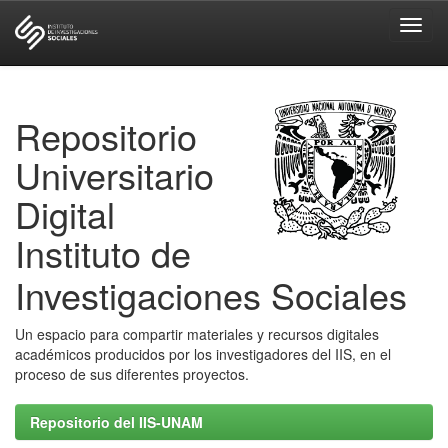
Skip
navigation
Repositorio
Universitario
Digital
Instituto de
Investigaciones Sociales
Un espacio para compartir materiales y recursos digitales
académicos producidos por los investigadores del IIS, en el
proceso de sus diferentes proyectos.
Repositorio del IIS-UNAM