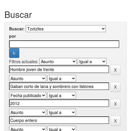
Buscar
Buscar:
por
Filtros actuales: