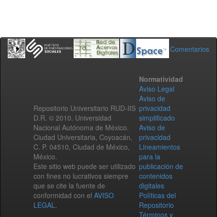
Comentarios
Normatividad
Aviso Legal
Aviso de
Repositorio Universitario RUD-IIS
privacidad
D.R. © 2010. Universidad
simplificado
Nacional Autónoma de México.
Aviso de
Ciudad Universitaria, Coyoacán,
privacidad
C. P. 04510, Ciudad de México,
Lineamientos
México.
para la
Este sitio web puede ser utilizado
publicación de
con fines no lucrativos siempre
contenidos
que se cite la fuente de
digitales
conformidad con el
AVISO
Políticas del
LEGAL
.
Repositorio
Términos y