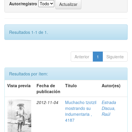
Autor/registro
Resultados 1-1 de 1.
Anterior
1
Siguiente
Resultados por ítem:
Vista previa
Fecha de
Título
Autor(es)
publicación
2012-11-04
Muchacho tzotzil
Estrada
mostrando su
Discua,
indumentaria ,
Raúl
4187