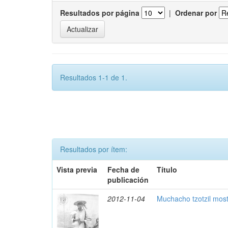
Resultados por página
|
Ordenar por
Resultados 1-1 de 1.
Resultados por ítem:
Vista previa
Fecha de
Título
publicación
2012-11-04
Muchacho tzotzil mos