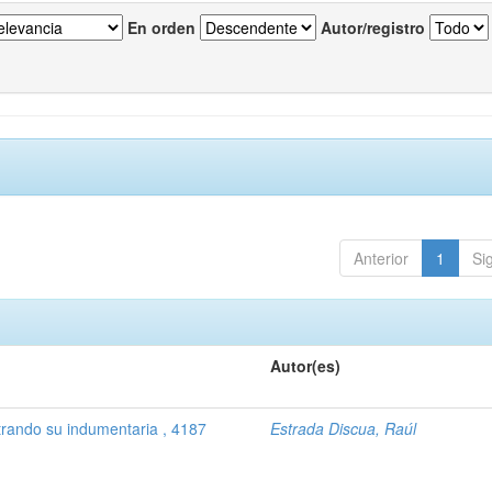
En orden
Autor/registro
Anterior
1
Si
Autor(es)
trando su indumentaria , 4187
Estrada Discua, Raúl