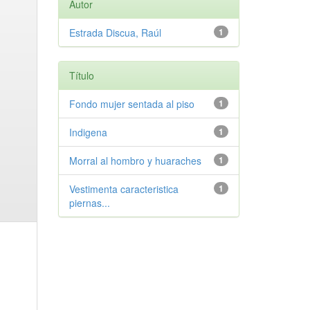
Autor
Estrada Discua, Raúl
1
Título
Fondo mujer sentada al piso
1
Indigena
1
Morral al hombro y huaraches
1
Vestimenta caracteristica
1
piernas...