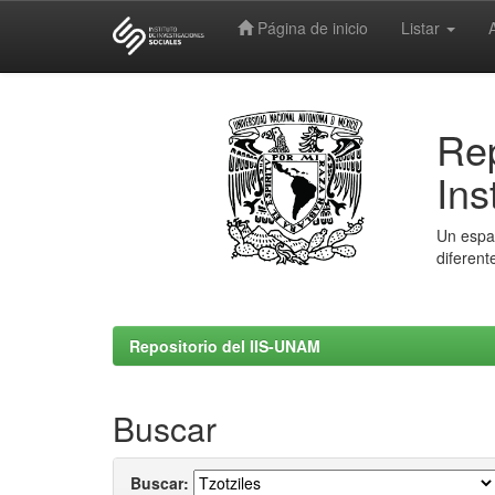
Página de inicio
Listar
Skip
navigation
Rep
Ins
Un espac
diferent
Repositorio del IIS-UNAM
Buscar
Buscar: