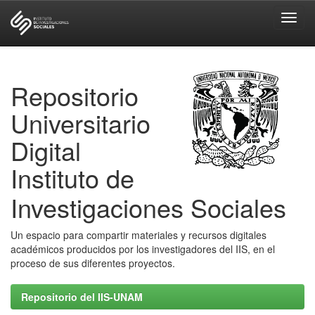
Skip
navigation
Repositorio
Universitario
Digital
Instituto de
Investigaciones Sociales
Un espacio para compartir materiales y recursos digitales
académicos producidos por los investigadores del IIS, en el
proceso de sus diferentes proyectos.
Repositorio del IIS-UNAM