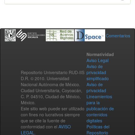
Comentarios
Normatividad
Aviso Legal
Aviso de
Repositorio Universitario RUD-IIS
privacidad
D.R. © 2010. Universidad
simplificado
Nacional Autónoma de México.
Aviso de
Ciudad Universitaria, Coyoacán,
privacidad
C. P. 04510, Ciudad de México,
Lineamientos
México.
para la
Este sitio web puede ser utilizado
publicación de
con fines no lucrativos siempre
contenidos
que se cite la fuente de
digitales
conformidad con el
AVISO
Políticas del
LEGAL
.
Repositorio