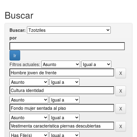
Buscar
Buscar:
por
Filtros actuales: