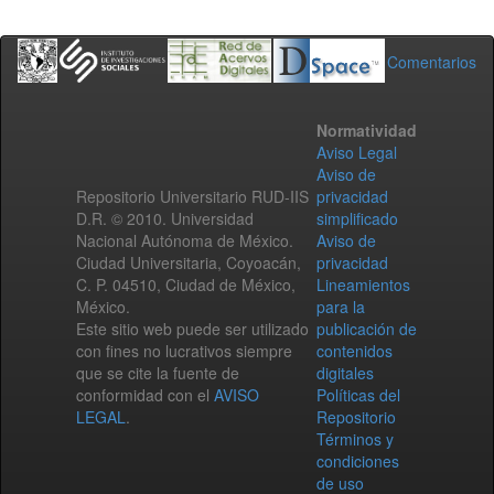
Comentarios
Normatividad
Aviso Legal
Aviso de
Repositorio Universitario RUD-IIS
privacidad
D.R. © 2010. Universidad
simplificado
Nacional Autónoma de México.
Aviso de
Ciudad Universitaria, Coyoacán,
privacidad
C. P. 04510, Ciudad de México,
Lineamientos
México.
para la
Este sitio web puede ser utilizado
publicación de
con fines no lucrativos siempre
contenidos
que se cite la fuente de
digitales
conformidad con el
AVISO
Políticas del
LEGAL
.
Repositorio
Términos y
condiciones
de uso