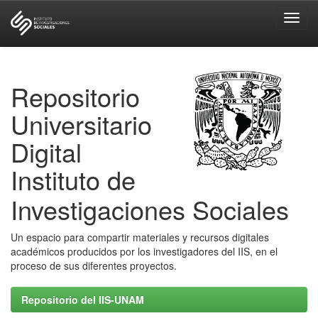
Skip
navigation
Repositorio
Universitario
Digital
Instituto de
Investigaciones Sociales
Un espacio para compartir materiales y recursos digitales
académicos producidos por los investigadores del IIS, en el
proceso de sus diferentes proyectos.
Repositorio del IIS-UNAM