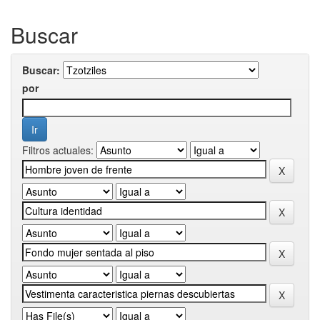
Buscar
Buscar:
por
Filtros actuales: