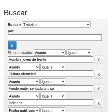
Buscar
Buscar:
por
Filtros actuales: