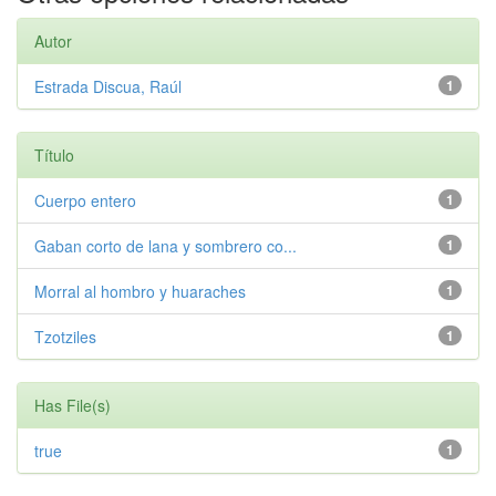
Autor
Estrada Discua, Raúl
1
Título
Cuerpo entero
1
Gaban corto de lana y sombrero co...
1
Morral al hombro y huaraches
1
Tzotziles
1
Has File(s)
true
1