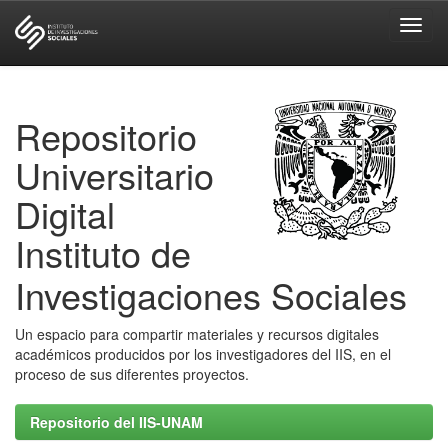
Skip
navigation
Repositorio
Universitario
Digital
Instituto de
Investigaciones Sociales
Un espacio para compartir materiales y recursos digitales
académicos producidos por los investigadores del IIS, en el
proceso de sus diferentes proyectos.
Repositorio del IIS-UNAM