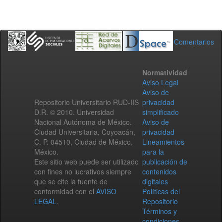
Comentarios
Normatividad
Aviso Legal
Aviso de
Repositorio Universitario RUD-IIS
privacidad
D.R. © 2010. Universidad
simplificado
Nacional Autónoma de México.
Aviso de
Ciudad Universitaria, Coyoacán,
privacidad
C. P. 04510, Ciudad de México,
Lineamientos
México.
para la
Este sitio web puede ser utilizado
publicación de
con fines no lucrativos siempre
contenidos
que se cite la fuente de
digitales
conformidad con el
AVISO
Políticas del
LEGAL
.
Repositorio
Términos y
condiciones