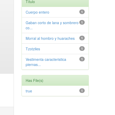
Título
Cuerpo entero
1
Gaban corto de lana y sombrero
1
co...
Morral al hombro y huaraches
1
Tzotziles
1
Vestimenta caracteristica
1
piernas...
Has File(s)
true
1