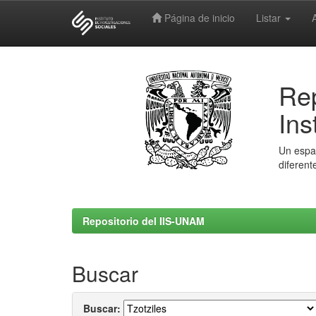
Página de inicio
Listar
Skip
navigation
Rep
Ins
Un espac
diferent
Repositorio del IIS-UNAM
Buscar
Buscar: