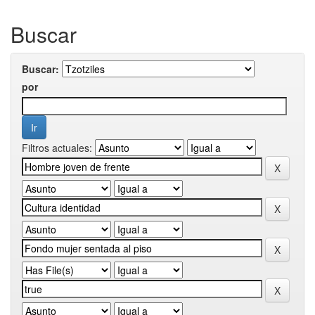
Buscar
Buscar:
por
Filtros actuales: