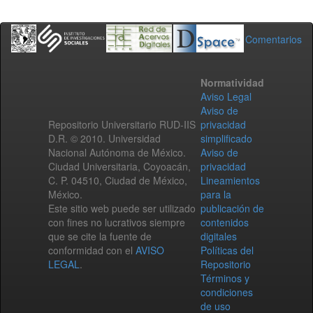
Comentarios
Normatividad
Aviso Legal
Aviso de
Repositorio Universitario RUD-IIS
privacidad
D.R. © 2010. Universidad
simplificado
Nacional Autónoma de México.
Aviso de
Ciudad Universitaria, Coyoacán,
privacidad
C. P. 04510, Ciudad de México,
Lineamientos
México.
para la
Este sitio web puede ser utilizado
publicación de
con fines no lucrativos siempre
contenidos
que se cite la fuente de
digitales
conformidad con el
AVISO
Políticas del
LEGAL
.
Repositorio
Términos y
condiciones
de uso