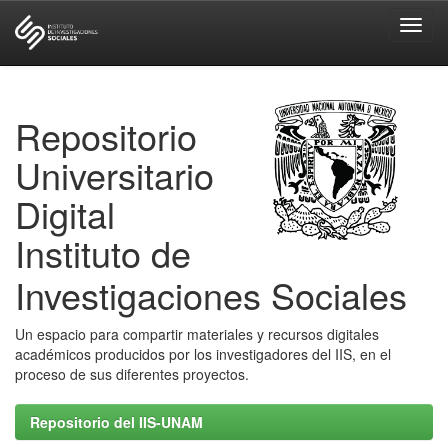
Skip
navigation
Repositorio
Universitario
Digital
Instituto de
Investigaciones Sociales
Un espacio para compartir materiales y recursos digitales
académicos producidos por los investigadores del IIS, en el
proceso de sus diferentes proyectos.
Repositorio del IIS-UNAM