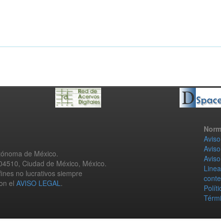
Norm
Aviso
Aviso
utónoma de México.
Aviso
 04510, Ciudad de México, México.
Linea
fines no lucrativos siempre
conte
con el
AVISO LEGAL
.
Polít
Térmi