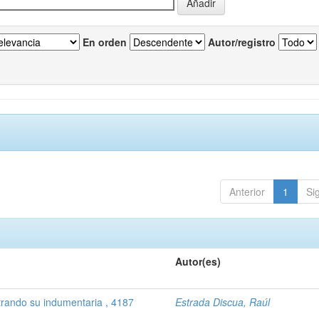
En orden
Autor/registro
Anterior
1
Si
Autor(es)
trando su indumentaria , 4187
Estrada Discua, Raúl