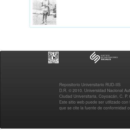
Repositorio Universitario RUD-IIS
D.R. © 2010. Universidad Nacional A
Ciudad Universitaria, Coyoacán, C. P.
Este sitio web puede ser utilizado con 
que se cite la fuente de conformidad 