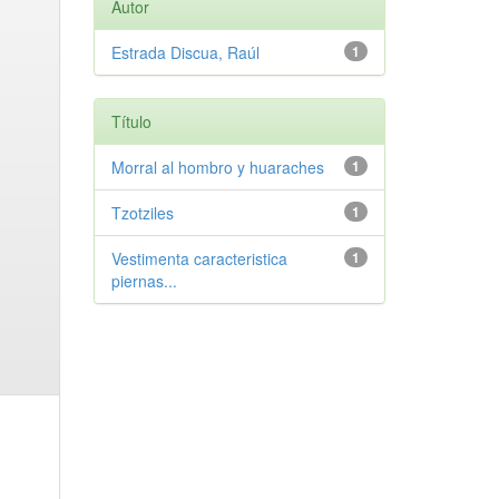
Autor
Estrada Discua, Raúl
1
Título
Morral al hombro y huaraches
1
Tzotziles
1
Vestimenta caracteristica
1
piernas...