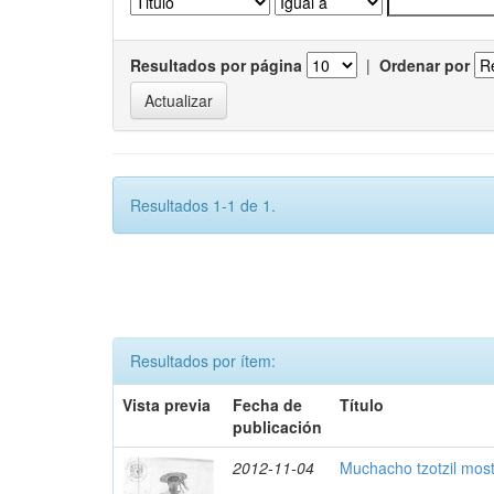
Resultados por página
|
Ordenar por
Resultados 1-1 de 1.
Resultados por ítem:
Vista previa
Fecha de
Título
publicación
2012-11-04
Muchacho tzotzil mos