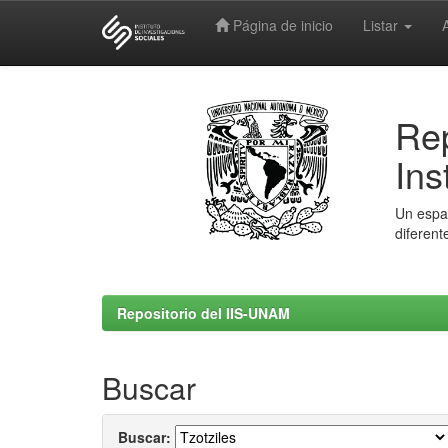
Página de inicio
Listar
Skip
navigation
Rep
Ins
Un espac
diferent
Repositorio del IIS-UNAM
Buscar
Buscar: