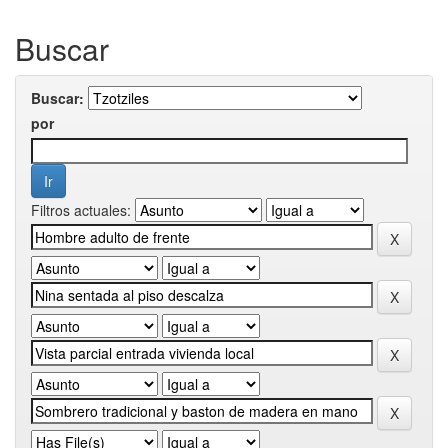
Buscar
Buscar:
por
Filtros actuales: