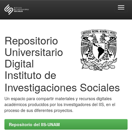
Skip
navigation
Repositorio
Universitario
Digital
Instituto de
Investigaciones Sociales
Un espacio para compartir materiales y recursos digitales
académicos producidos por los investigadores del IIS, en el
proceso de sus diferentes proyectos.
Repositorio del IIS-UNAM