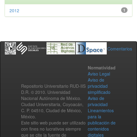
2012
1
Comentarios
Normatividad
Aviso Legal
Aviso de
Repositorio Universitario RUD-IIS
privacidad
D.R. © 2010. Universidad
simplificado
Nacional Autónoma de México.
Aviso de
Ciudad Universitaria, Coyoacán,
privacidad
C. P. 04510, Ciudad de México,
Lineamientos
México.
para la
Este sitio web puede ser utilizado
publicación de
con fines no lucrativos siempre
contenidos
que se cite la fuente de
digitales