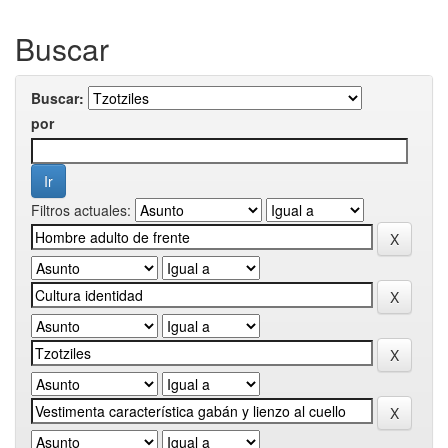
Buscar
Buscar:
por
Filtros actuales: