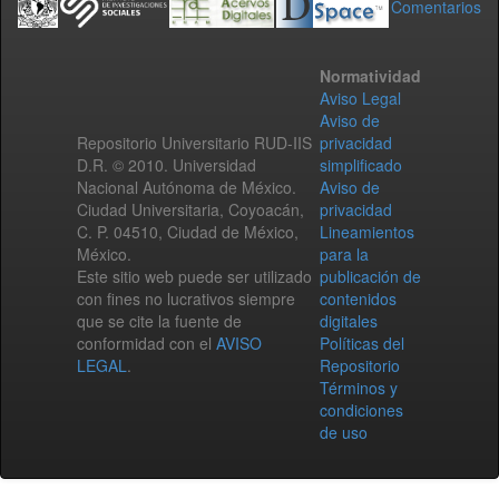
Comentarios
Normatividad
Aviso Legal
Aviso de
Repositorio Universitario RUD-IIS
privacidad
D.R. © 2010. Universidad
simplificado
Nacional Autónoma de México.
Aviso de
Ciudad Universitaria, Coyoacán,
privacidad
C. P. 04510, Ciudad de México,
Lineamientos
México.
para la
Este sitio web puede ser utilizado
publicación de
con fines no lucrativos siempre
contenidos
que se cite la fuente de
digitales
conformidad con el
AVISO
Políticas del
LEGAL
.
Repositorio
Términos y
condiciones
de uso