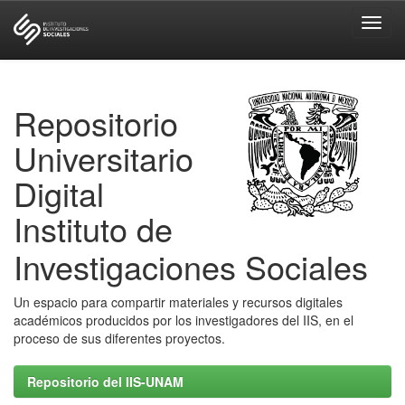
Skip
navigation
Repositorio
Universitario
Digital
Instituto de
Investigaciones Sociales
Un espacio para compartir materiales y recursos digitales
académicos producidos por los investigadores del IIS, en el
proceso de sus diferentes proyectos.
Repositorio del IIS-UNAM