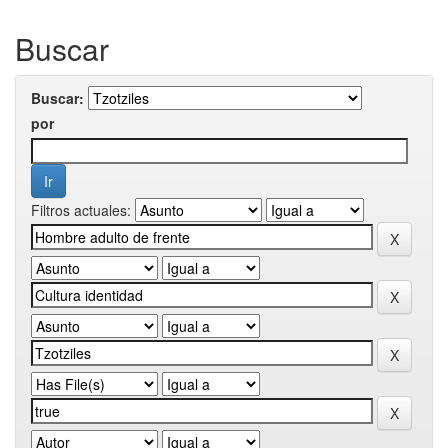
Buscar
Buscar:
por
Filtros actuales: