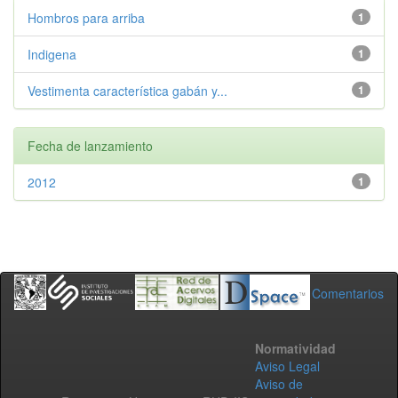
Hombros para arriba
1
Indigena
1
Vestimenta característica gabán y...
1
Fecha de lanzamiento
2012
1
Comentarios
Normatividad
Aviso Legal
Aviso de