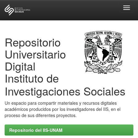
Skip
navigation
Repositorio
Universitario
Digital
Instituto de
Investigaciones Sociales
Un espacio para compartir materiales y recursos digitales
académicos producidos por los investigadores del IIS, en el
proceso de sus diferentes proyectos.
Repositorio del IIS-UNAM