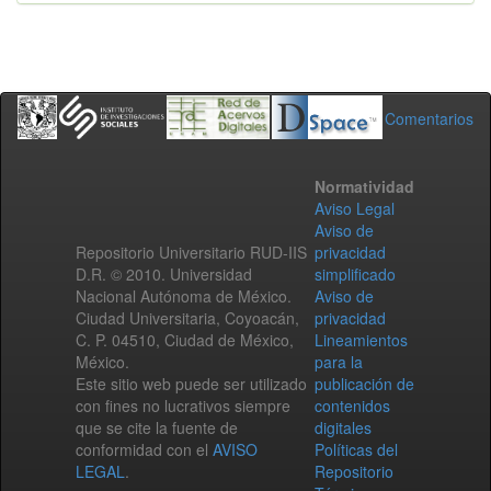
Comentarios
Normatividad
Aviso Legal
Aviso de
Repositorio Universitario RUD-IIS
privacidad
D.R. © 2010. Universidad
simplificado
Nacional Autónoma de México.
Aviso de
Ciudad Universitaria, Coyoacán,
privacidad
C. P. 04510, Ciudad de México,
Lineamientos
México.
para la
Este sitio web puede ser utilizado
publicación de
con fines no lucrativos siempre
contenidos
que se cite la fuente de
digitales
conformidad con el
AVISO
Políticas del
LEGAL
.
Repositorio