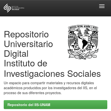
Skip
navigation
Repositorio
Universitario
Digital
Instituto de
Investigaciones Sociales
Un espacio para compartir materiales y recursos digitales
académicos producidos por los investigadores del IIS, en el
proceso de sus diferentes proyectos.
Repositorio del IIS-UNAM