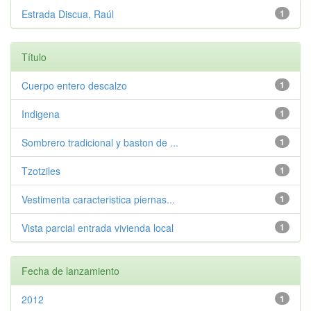
Estrada Discua, Raúl
1
Título
Cuerpo entero descalzo
1
Indigena
1
Sombrero tradicional y baston de ...
1
Tzotziles
1
Vestimenta caracteristica piernas...
1
Vista parcial entrada vivienda local
1
Fecha de lanzamiento
2012
1