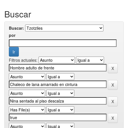
Buscar
Buscar:
por
Filtros actuales: