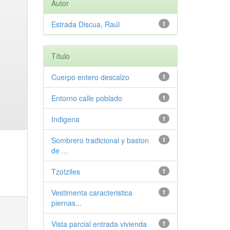
Autor
Estrada Discua, Raúl
1
Título
Cuerpo entero descalzo
1
Entorno calle poblado
1
Indigena
1
Sombrero tradicional y baston
1
de ...
Tzotziles
1
Vestimenta caracteristica
1
piernas...
Vista parcial entrada vivienda
1