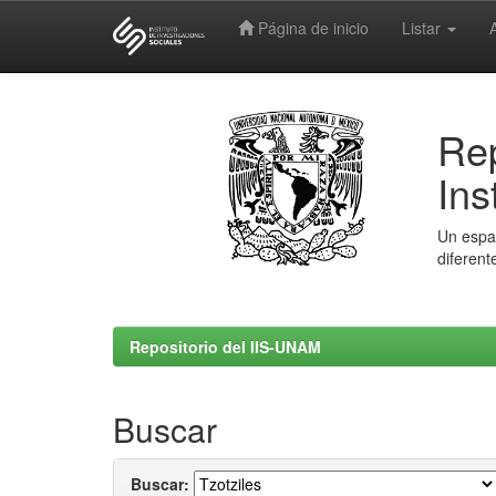
Página de inicio
Listar
Skip
navigation
Rep
Ins
Un espac
diferent
Repositorio del IIS-UNAM
Buscar
Buscar: