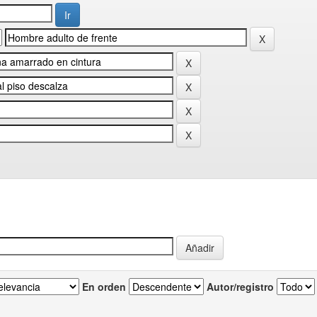
En orden
Autor/registro