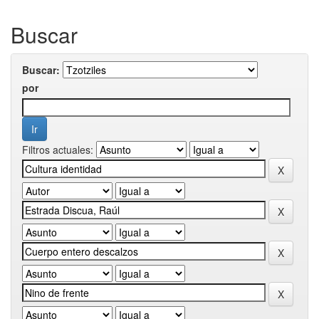
Buscar
Buscar:
por
Filtros actuales: