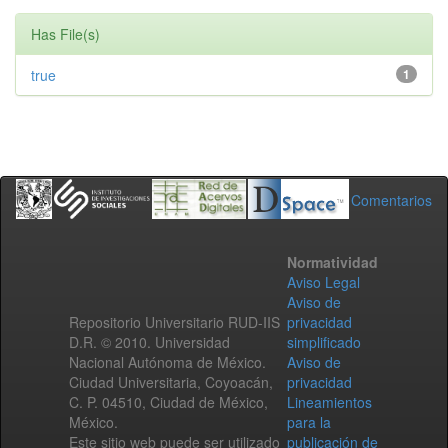
Has File(s)
true
1
Comentarios
Normatividad
Aviso Legal
Aviso de
Repositorio Universitario RUD-IIS
privacidad
D.R. © 2010. Universidad
simplificado
Nacional Autónoma de México.
Aviso de
Ciudad Universitaria, Coyoacán,
privacidad
C. P. 04510, Ciudad de México,
Lineamientos
México.
para la
Este sitio web puede ser utilizado
publicación de