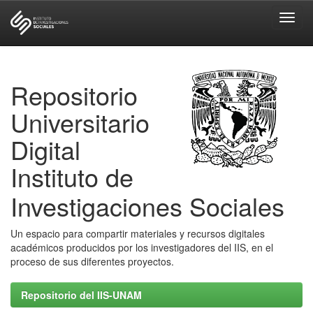
Skip
navigation
Repositorio
Universitario
Digital
Instituto de
Investigaciones Sociales
Un espacio para compartir materiales y recursos digitales
académicos producidos por los investigadores del IIS, en el
proceso de sus diferentes proyectos.
Repositorio del IIS-UNAM