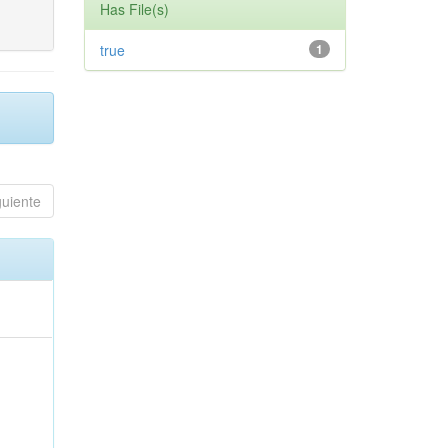
Has File(s)
true
1
guiente