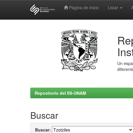
Página de inicio
Listar
Skip
navigation
Rep
Ins
Un espac
diferent
Repositorio del IIS-UNAM
Buscar
Buscar: