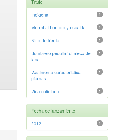
Título
Indigena
1
Morral al hombro y espalda
1
Nino de frente
1
Sombrero peculiar chaleco de
1
lana
Vestimenta caracteristica
1
piernas...
Vida cotidiana
1
Fecha de lanzamiento
2012
1