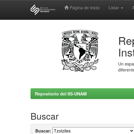
Página de inicio
Listar
Skip
navigation
Rep
Ins
Un espac
diferent
Repositorio del IIS-UNAM
Buscar
Buscar: