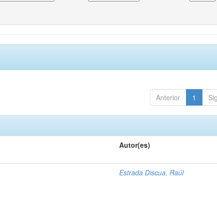
Anterior
1
Si
Autor(es)
1
Estrada Discua, Raúl