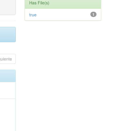
Has File(s)
true
1
guiente