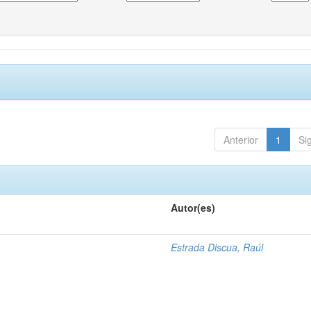
Anterior
1
Si
Autor(es)
1
Estrada Discua, Raúl