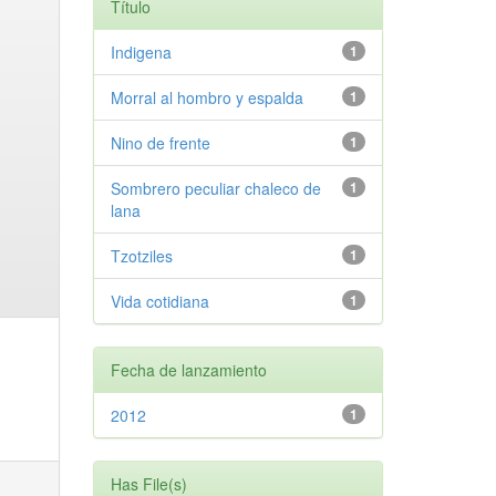
Título
Indigena
1
Morral al hombro y espalda
1
Nino de frente
1
Sombrero peculiar chaleco de
1
lana
Tzotziles
1
Vida cotidiana
1
Fecha de lanzamiento
2012
1
Has File(s)