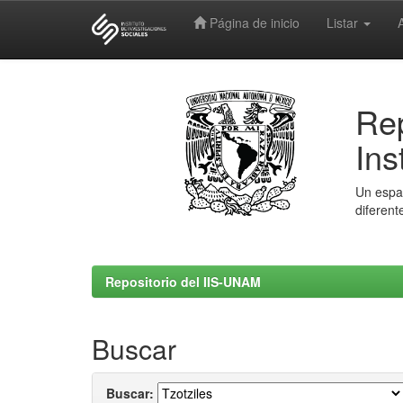
Página de inicio
Listar
Skip
navigation
Rep
Ins
Un espac
diferent
Repositorio del IIS-UNAM
Buscar
Buscar: