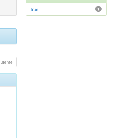
true
1
guiente