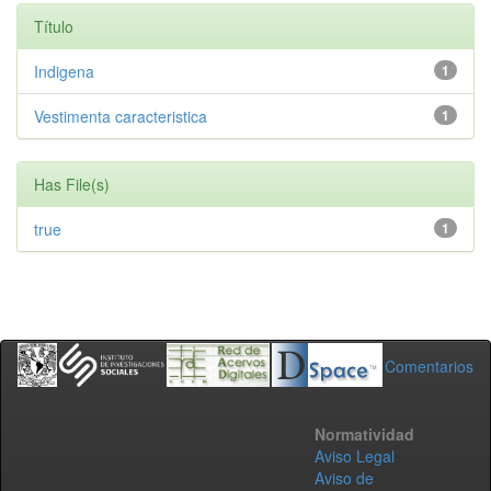
Título
Indigena
1
Vestimenta caracteristica
1
Has File(s)
true
1
Comentarios
Normatividad
Aviso Legal
Aviso de