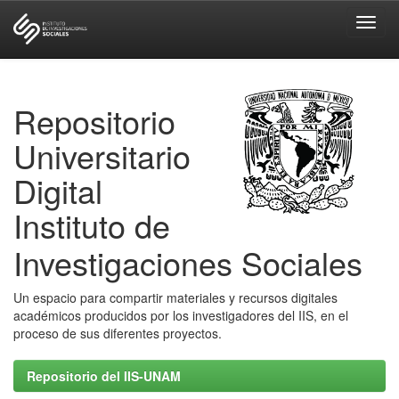
Skip
navigation
Repositorio
Universitario
Digital
Instituto de
Investigaciones Sociales
Un espacio para compartir materiales y recursos digitales
académicos producidos por los investigadores del IIS, en el
proceso de sus diferentes proyectos.
Repositorio del IIS-UNAM