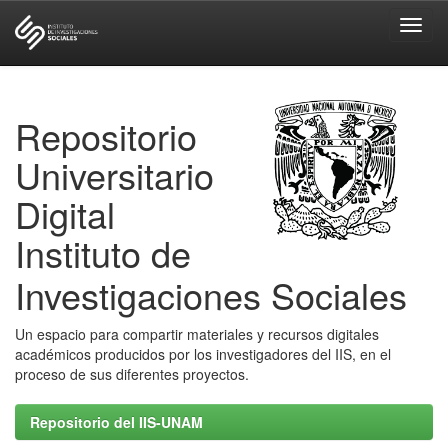
Skip
navigation
Repositorio
Universitario
Digital
Instituto de
Investigaciones Sociales
Un espacio para compartir materiales y recursos digitales
académicos producidos por los investigadores del IIS, en el
proceso de sus diferentes proyectos.
Repositorio del IIS-UNAM