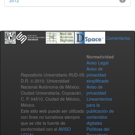
2012
1
Comentarios
Normatividad
Aviso Legal
Aviso de
Repositorio Universitario RUD-IIS
privacidad
D.R. © 2010. Universidad
simplificado
Nacional Autónoma de México.
Aviso de
Ciudad Universitaria, Coyoacán,
privacidad
C. P. 04510, Ciudad de México,
Lineamientos
México.
para la
Este sitio web puede ser utilizado
publicación de
con fines no lucrativos siempre
contenidos
que se cite la fuente de
digitales
conformidad con el
AVISO
Políticas del