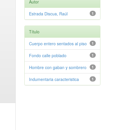
Autor
Estrada Discua, Raúl
1
Título
Cuerpo entero sentados al piso
1
Fondo calle poblado
1
Hombre con gaban y sombrero
1
Indumentaria caracteristica
1