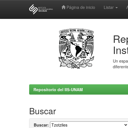
Página de inicio
Listar
Skip
navigation
Rep
Ins
Un espac
diferent
Repositorio del IIS-UNAM
Buscar
Buscar: