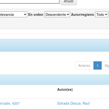
En orden
Autor/registro
Anterior
1
Si
Autor(es)
mercado, 4207
Estrada Discua, Raúl