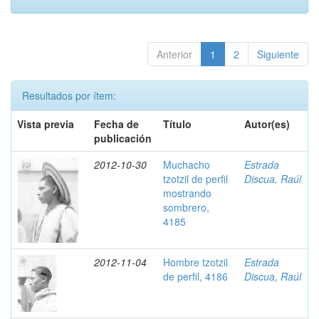
Anterior
1
2
Siguiente
Resultados por ítem:
Vista previa
Fecha de
Título
Autor(es)
publicación
2012-10-30
Muchacho
Estrada
tzotzil de perfil
Discua, Raúl
mostrando
sombrero,
4185
2012-11-04
Hombre tzotzil
Estrada
de perfil, 4186
Discua, Raúl