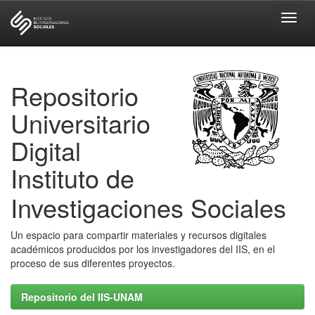
Skip
navigation
Repositorio
Universitario
Digital
Instituto de
Investigaciones Sociales
Un espacio para compartir materiales y recursos digitales
académicos producidos por los investigadores del IIS, en el
proceso de sus diferentes proyectos.
Repositorio del IIS-UNAM