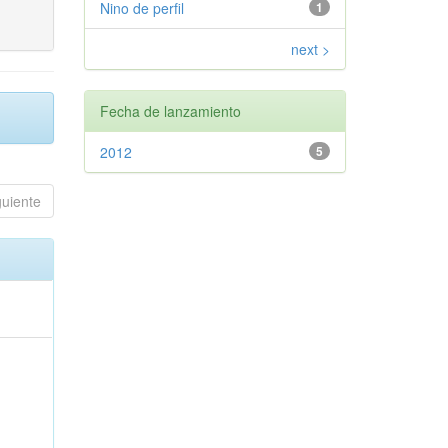
Nino de perfil
1
next >
Fecha de lanzamiento
2012
5
guiente