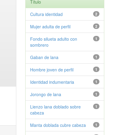
Título
Cultura identidad
2
Mujer adulta de perfil
2
Fondo silueta adulto con
1
sombrero
Gaban de lana
1
Hombre joven de perfil
1
Identidad indumentaria
1
Jorongo de lana
1
Lienzo lana doblado sobre
1
cabeza
Manta doblada cubre cabeza
1