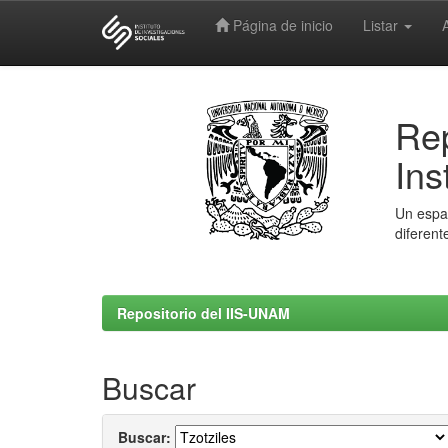
Página de inicio
Listar
Skip
navigation
Rep
Ins
Un espac
diferent
Repositorio del IIS-UNAM
Buscar
Buscar: