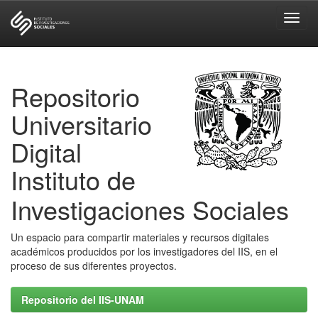
Skip
navigation
Repositorio
Universitario
Digital
Instituto de
Investigaciones Sociales
Un espacio para compartir materiales y recursos digitales
académicos producidos por los investigadores del IIS, en el
proceso de sus diferentes proyectos.
Repositorio del IIS-UNAM