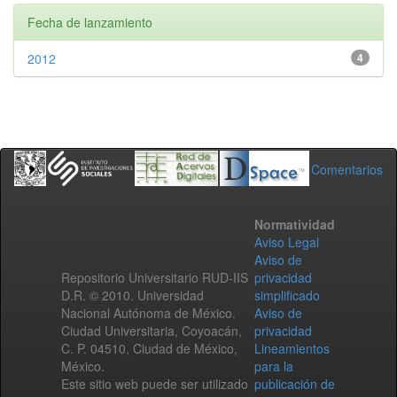
Fecha de lanzamiento
2012
4
Comentarios
Normatividad
Aviso Legal
Aviso de
Repositorio Universitario RUD-IIS
privacidad
D.R. © 2010. Universidad
simplificado
Nacional Autónoma de México.
Aviso de
Ciudad Universitaria, Coyoacán,
privacidad
C. P. 04510, Ciudad de México,
Lineamientos
México.
para la
Este sitio web puede ser utilizado
publicación de