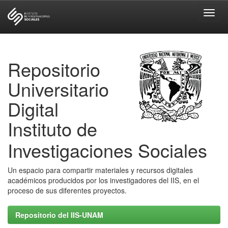
Skip
navigation
Repositorio
Universitario
Digital
Instituto de
Investigaciones Sociales
Un espacio para compartir materiales y recursos digitales
académicos producidos por los investigadores del IIS, en el
proceso de sus diferentes proyectos.
Repositorio del IIS-UNAM