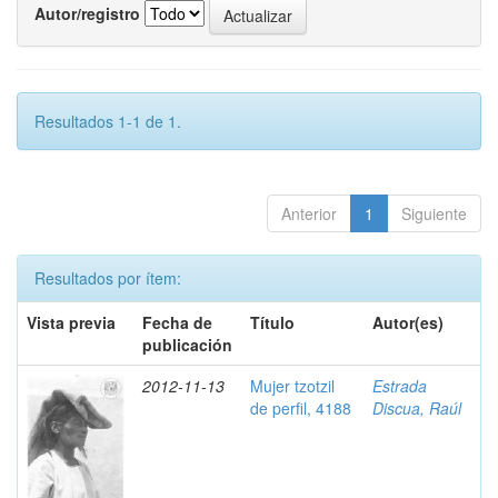
Autor/registro
Resultados 1-1 de 1.
Anterior
1
Siguiente
Resultados por ítem:
Vista previa
Fecha de
Título
Autor(es)
publicación
2012-11-13
Mujer tzotzil
Estrada
de perfil, 4188
Discua, Raúl