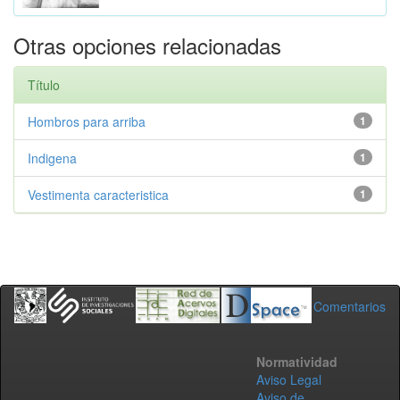
Otras opciones relacionadas
Título
Hombros para arriba
1
Indigena
1
Vestimenta caracteristica
1
Comentarios
Normatividad
Aviso Legal
Aviso de