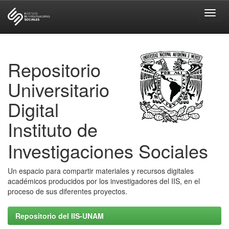
Skip
navigation
Repositorio
Universitario
Digital
Instituto de
Investigaciones Sociales
Un espacio para compartir materiales y recursos digitales
académicos producidos por los investigadores del IIS, en el
proceso de sus diferentes proyectos.
Repositorio del IIS-UNAM