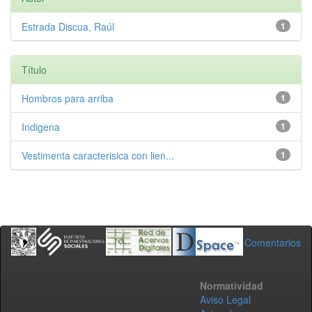
Estrada Discua, Raúl
1
Título
Hombros para arriba
1
Indigena
1
Vestimenta caracterisica con lien...
1
Comentarios
Normatividad
Aviso Legal