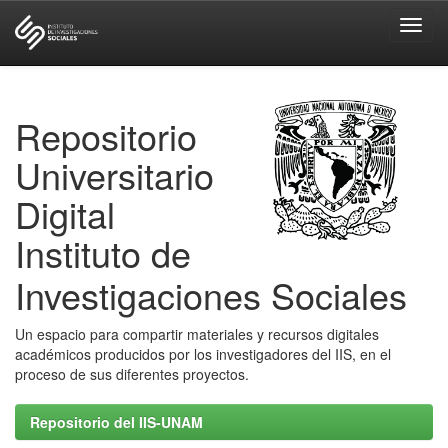
Skip
navigation
Repositorio
Universitario
Digital
Instituto de
Investigaciones Sociales
Un espacio para compartir materiales y recursos digitales
académicos producidos por los investigadores del IIS, en el
proceso de sus diferentes proyectos.
Repositorio del IIS-UNAM