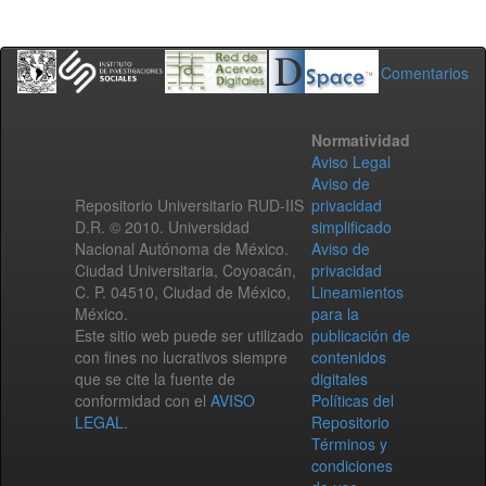
Comentarios
Normatividad
Aviso Legal
Aviso de
Repositorio Universitario RUD-IIS
privacidad
D.R. © 2010. Universidad
simplificado
Nacional Autónoma de México.
Aviso de
Ciudad Universitaria, Coyoacán,
privacidad
C. P. 04510, Ciudad de México,
Lineamientos
México.
para la
Este sitio web puede ser utilizado
publicación de
con fines no lucrativos siempre
contenidos
que se cite la fuente de
digitales
conformidad con el
AVISO
Políticas del
LEGAL
.
Repositorio
Términos y
condiciones