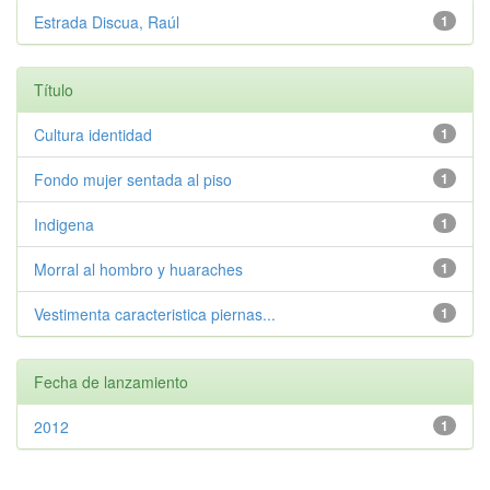
Estrada Discua, Raúl
1
Título
Cultura identidad
1
Fondo mujer sentada al piso
1
Indigena
1
Morral al hombro y huaraches
1
Vestimenta caracteristica piernas...
1
Fecha de lanzamiento
2012
1