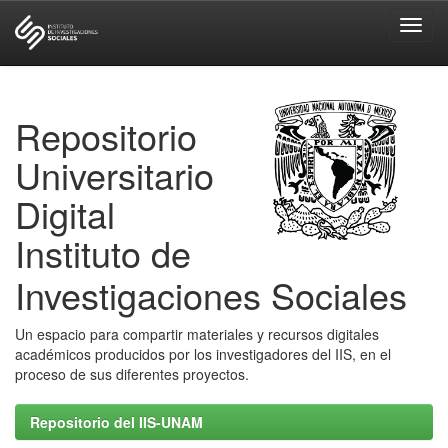
Skip
navigation
Repositorio
Universitario
Digital
Instituto de
Investigaciones Sociales
Un espacio para compartir materiales y recursos digitales
académicos producidos por los investigadores del IIS, en el
proceso de sus diferentes proyectos.
Repositorio del IIS-UNAM