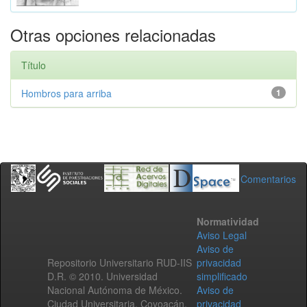
Otras opciones relacionadas
Título
Hombros para arriba
1
Comentarios
Normatividad
Aviso Legal
Aviso de
Repositorio Universitario RUD-IIS
privacidad
D.R. © 2010. Universidad
simplificado
Nacional Autónoma de México.
Aviso de
Ciudad Universitaria, Coyoacán,
privacidad