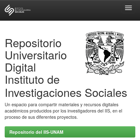
Skip
navigation
Repositorio
Universitario
Digital
Instituto de
Investigaciones Sociales
Un espacio para compartir materiales y recursos digitales
académicos producidos por los investigadores del IIS, en el
proceso de sus diferentes proyectos.
Repositorio del IIS-UNAM