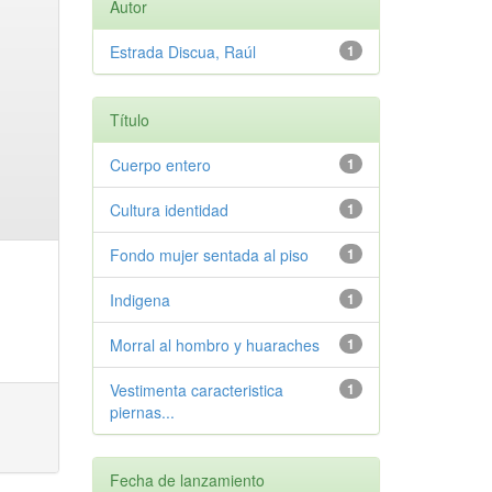
Autor
Estrada Discua, Raúl
1
Título
Cuerpo entero
1
Cultura identidad
1
Fondo mujer sentada al piso
1
Indigena
1
Morral al hombro y huaraches
1
Vestimenta caracteristica
1
piernas...
Fecha de lanzamiento