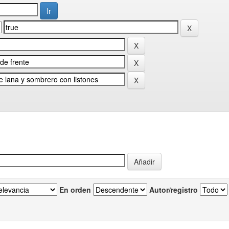
En orden
Autor/registro