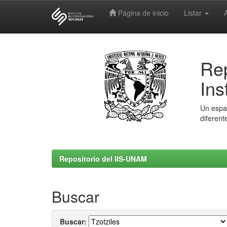
Página de inicio
Listar
Skip
navigation
Rep
Ins
Un espac
diferent
Repositorio del IIS-UNAM
Buscar
Buscar: