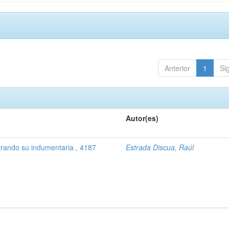
Anterior
1
Si
Autor(es)
trando su indumentaria , 4187
Estrada Discua, Raúl